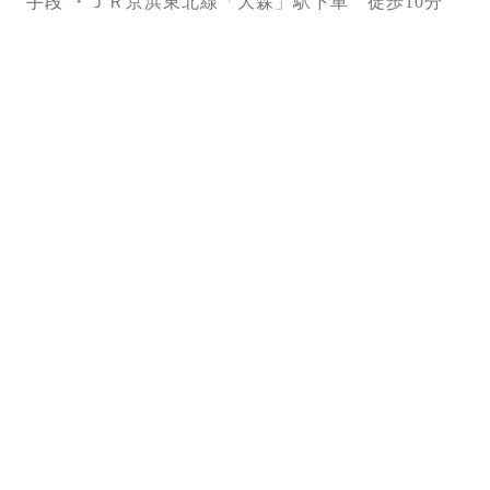
手段
・ＪＲ京浜東北線「大森」駅下車 徒歩10分