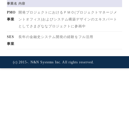
事業名
内容
PMO
開発プロジェクトにおけるＰＭＯ(プロジェクトマネージメ
事業
ントオフィス)およびシステム構築デザインのエキスパート
としてさまざななプロジェクトに参画中
SES
長年の金融史システム開発の経験をフル活用
事業
(c) 2015-. N&N Systems Inc. All rights reserved.