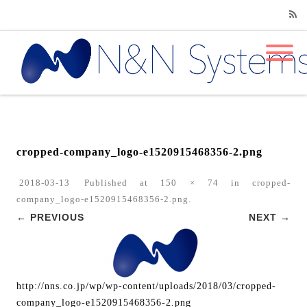
RSS
cropped-company_logo-e1520915468356-2.png
2018-03-13
Published
at
150 × 74
in
cropped-
company_logo-e1520915468356-2.png
.
← PREVIOUS
NEXT →
http://nns.co.jp/wp/wp-content/uploads/2018/03/cropped-
company_logo-e1520915468356-2.png